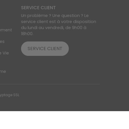
SERVICE CLIENT
Un problème ? Une question ? Le
service client est à votre disposition
du lundi au vendredi, de 9h00 à
lement
18h00.
res
SERVICE CLIENT
e Vie
ime
ryptage SSL