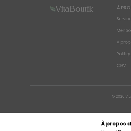
À PR
Service
Mentio
À prop
Politiq
CGV
© 2026 Vit
À propos d