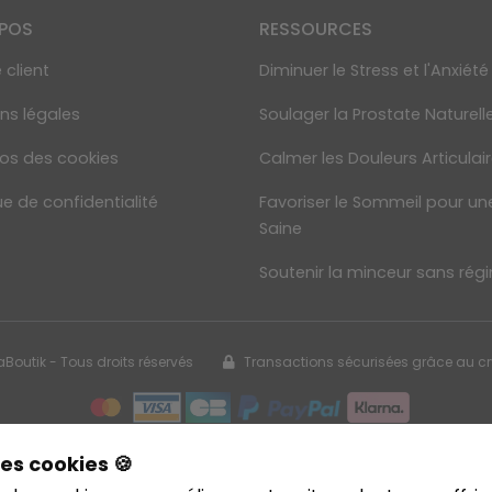
OPOS
RESSOURCES
 client
Diminuer le Stress et l'Anxiété
ns légales
Soulager la Prostate Naturel
os des cookies
Calmer les Douleurs Articulai
ue de confidentialité
Favoriser le Sommeil pour un
Saine
Soutenir la minceur sans rég
aBoutik - Tous droits réservés
Transactions sécurisées grâce au c
es cookies 🍪