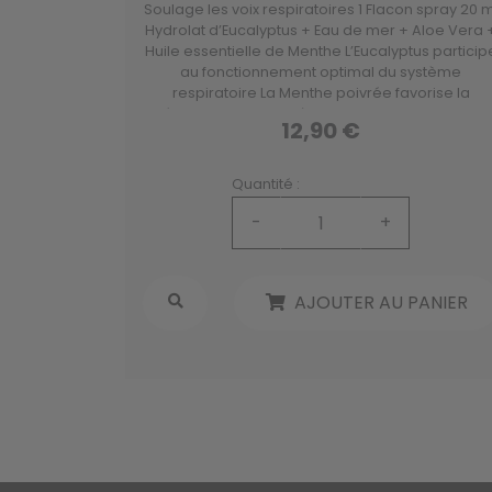
Soulage les voix respiratoires 1 Flacon spray 20 m
Hydrolat d’Eucalyptus + Eau de mer + Aloe Vera 
Huile essentielle de Menthe L’Eucalyptus particip
au fonctionnement optimal du système
respiratoire La Menthe poivrée favorise la
détente et participe à un sommeil sain Action 2
12,90 €
en 1.
Quantité :
-
+
AJOUTER AU PANIER