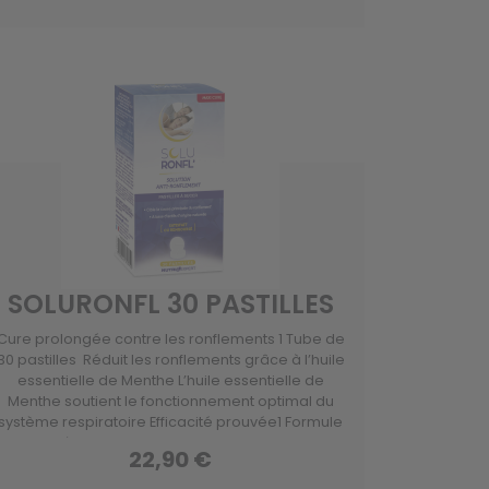
SOLURONFL 30 PASTILLES
Cure prolongée contre les ronflements 1 Tube de
30 pastilles Réduit les ronflements grâce à l’huile
essentielle de Menthe L’huile essentielle de
Menthe soutient le fonctionnement optimal du
système respiratoire Efficacité prouvée1 Formule
naturelle à base d’Aloe Vera, huile essentielle de
22,90 €
Menthe et Vitamines.