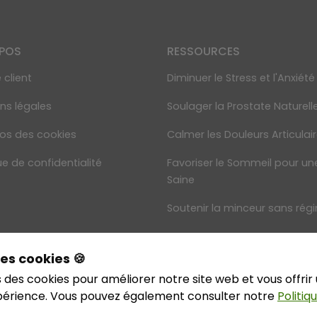
OPOS
RESSOURCES
 client
Diminuer le Stress et l'Anxiété
ns légales
Soulager la Prostate Naturel
os des cookies
Calmer les Douleurs Articulai
ue de confidentialité
Favoriser le Sommeil pour un
Saine
Soutenir la minceur sans rég
es cookies 🍪
aBoutik - Tous droits réservés
Transactions sécurisées grâce au c
s des cookies pour améliorer notre site web et vous offrir
périence. Vous pouvez également consulter notre
Politiqu