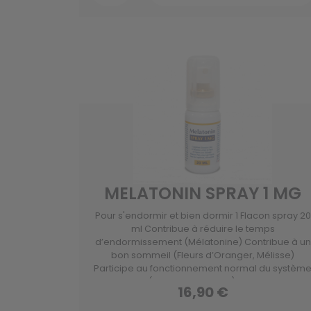
MELATONIN SPRAY 1 MG
Pour s'endormir et bien dormir 1 Flacon spray 20
ml Contribue à réduire le temps
d’endormissement (Mélatonine) Contribue à un
bon sommeil (Fleurs d’Oranger, Mélisse)
Participe au fonctionnement normal du systèm
nerveux (Vitamines B1 et B6) Spray lingual
16,90 €
permettant un effet plus rapide. Format nomad
pratique.