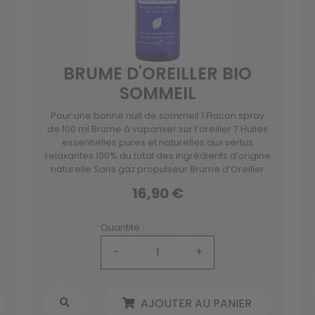
BRUME D'OREILLER BIO
SOMMEIL
Pour une bonne nuit de sommeil 1 Flacon spray
de 100 ml Brume à vaporiser sur l’oreiller 7 Huiles
essentielles pures et naturelles aux vertus
relaxantes 100% du total des ingrédients d’origine
naturelle Sans gaz propulseur Brume d’Oreiller
Voies Respiratoires Bio est contrôlé par ECOCERT
16,90 €
Greenlife F32600 aux huiles essentielles issues de
l’agriculture biologique.
Quantité :
-
+
AJOUTER AU PANIER