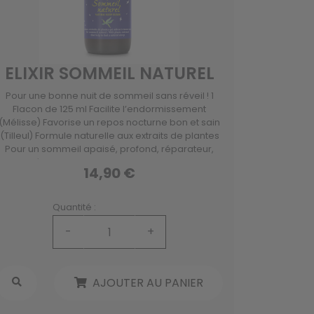
ELIXIR SOMMEIL NATUREL
Pour une bonne nuit de sommeil sans réveil ! 1
Flacon de 125 ml Facilite l’endormissement
(Mélisse) Favorise un repos nocturne bon et sain
(Tilleul) Formule naturelle aux extraits de plantes
Pour un sommeil apaisé, profond, réparateur,
sans réveil intempestif. Formule naturelle aux
14,90 €
extraits de plantes.
Quantité :
-
+
AJOUTER AU PANIER