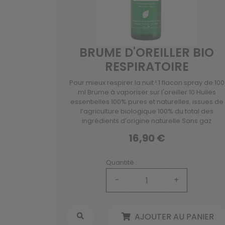
BRUME D'OREILLER BIO
RESPIRATOIRE
Pour mieux respirer la nuit ! 1 flacon spray de 100
ml Brume à vaporiser sur l'oreiller 10 Huiles
essentielles 100% pures et naturelles, issues de
l’agriculture biologique 100% du total des
ingrédients d’origine naturelle Sans gaz
propulseur Brume d’Oreiller Voies Respiratoires
16,90 €
Bio est contrôlé par ECOCERT Greenlife F32600
aux huiles essentielles issues de l'agriculture
biologique.
Quantité :
-
+
AJOUTER AU PANIER