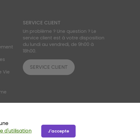
SERVICE CLIENT
Un problème ? Une question ? Le
service client est à votre disposition
du lundi au vendredi, de 9h00 à
lement
18h00.
res
SERVICE CLIENT
e Vie
ime
ryptage SSL
 une
e d'utilisation
J'accepte