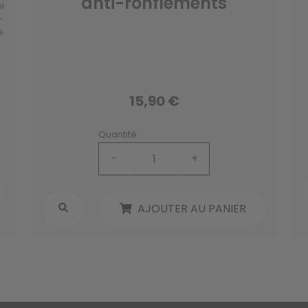
anti-ronflements
l
+
e
15,90 €
Quantité :
-
+
AJOUTER AU PANIER