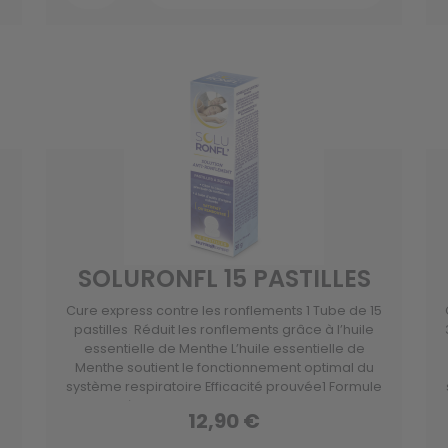
SOLURONFL 15 PASTILLES
Cure express contre les ronflements 1 Tube de 15
pastilles Réduit les ronflements grâce à l’huile
essentielle de Menthe L’huile essentielle de
Menthe soutient le fonctionnement optimal du
e
système respiratoire Efficacité prouvée1 Formule
naturelle à base d’Aloe Vera, huile essentielle de
12,90 €
e
Menthe et Vitamines.