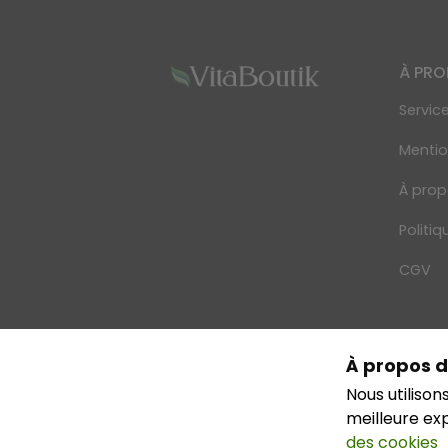
À PR
Service
Mentio
À prop
Politiq
CGV
À propos d
© 2026 Vit
Nous utilison
meilleure ex
des cookies