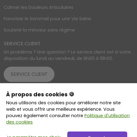
Calmer les Douleurs Articulaires
Favoriser le Sommeil pour une Vie Saine
Soutenir la minceur sans régime
SERVICE CLIENT
Un problème ? Une question ? Le service client est à votre
disposition du lundi au vendredi, de 9h00 à 18h00.
SERVICE CLIENT
À propos des cookies 🍪
© 2026 VitaBoutik - Tous droits réservés
Nous utilisons des cookies pour améliorer notre site
Transactions sécurisées grâce au cryptage SSL
web et vous offrir une meilleure expérience. Vous
pouvez également consulter notre
Politique d'utilisation
des cookies